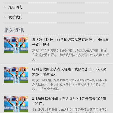
>
最新动态
>
联系我们
相关资讯
澳大利亚队长：非常惊讶武磊没有出场；中国队9
号踢得很好
澳大利亚在世预赛 3-1 击败国足，球队队长杰克逊 - 欧文
在赛后接受了采访。 澳大利亚队长杰克逊 - 欧文表示："我
觉...
哈姆首次回应被湖人解雇：我倾尽所有，不想说
太多；感谢湖人
密尔沃基雄鹿队首席助教达尔文 - 哈姆首次谈到了自己被
湖人队解雇一事，他表示在他治下湖人队取得了长足进
步，并且他也为球队...
8月30日基金净值：东方红6个月定开债最新净值
1.0947，
本站消息，8月30日，东方红6个月定开债最新单位净值为