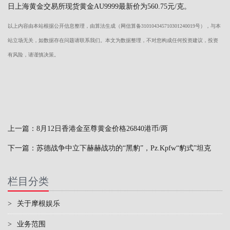
日上海黄金交易所现货黄金AU9999最新价为560.75元/克。
以上内容由本站根据公开信息整理，由算法生成（网信算备310104345710301240019号），与本
站立场无关，如数据存在问题请联系我们。本文为数据整理，不对您构成任何投资建议，投资
有风险，请谨慎决策。
上一篇：
8月12日香港金至尊黄金价格26840港币/两
下一篇：
苏德战争中立下赫赫战功的“黑豹”，Pz.Kpfw“豹式”坦克
栏目分类
>
关于摩根娱乐
>
业务范围