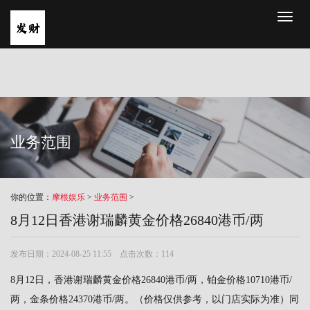
Toggl
naviga
业务范围
你的位置：
摩根娱乐
>
业务范围
>
8月12日香港谢瑞麟黄金价格26840港币/两
发布日期：2024-08-25 11:55 点击次数：114
8月12日，香港谢瑞麟黄金价格26840港币/两，铂金价格10710港币/
两，金条价格24370港币/两。（价格仅供参考，以门店实际为准）同